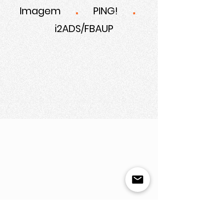
.
.
Imagem
PING!
i2ADS/FBAUP
linhas de fuga
linhasdefuga@agrcanelas.edu.pt