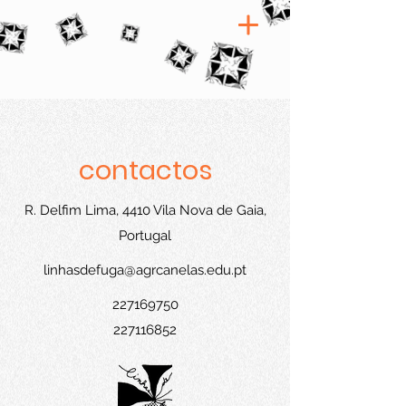
contactos
R. Delfim Lima, 4410 Vila Nova de Gaia,
Portugal
linhasdefuga@agrcanelas.edu.pt
227169750
227116852